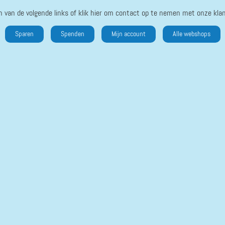
n van de volgende links of klik hier om contact op te nemen met onze klan
Sparen
Spenden
Mijn account
Alle webshops