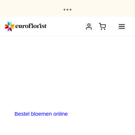
B
e
zo
r
g
B
loe
m
e
n
V
erse
b
oe
k
etten,
s
nel
g
eleverd
Bestel bloemen online