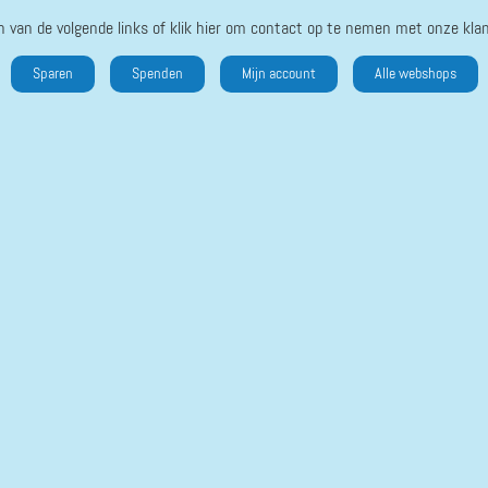
n van de volgende links of klik hier om contact op te nemen met onze klan
Sparen
Spenden
Mijn account
Alle webshops