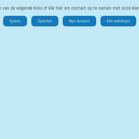
n van de volgende links of klik hier om contact op te nemen met onze klan
Sparen
Spenden
Mijn account
Alle webshops