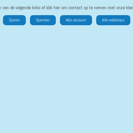
n van de volgende links of klik hier om contact op te nemen met onze klan
Sparen
Spenden
Mijn account
Alle webshops