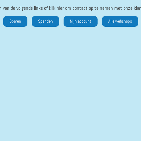
n van de volgende links of klik hier om contact op te nemen met onze klan
Sparen
Spenden
Mijn account
Alle webshops