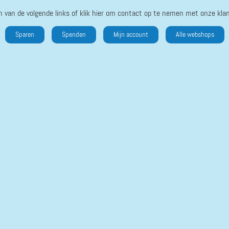
n van de volgende links of klik hier om contact op te nemen met onze klan
Sparen
Spenden
Mijn account
Alle webshops