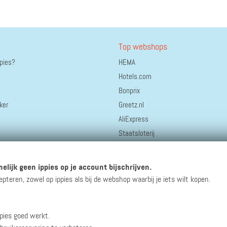
Top webshops
ppies?
HEMA
Hotels.com
Bonprix
ker
Greetz.nl
AliExpress
Staatsloterij
bol.
Thuisbezorgd.nl
elijk geen ippies op je account bijschrijven.
Coolblue
eren, zowel op ippies als bij de webshop waarbij je iets wilt kopen.
pies goed werkt.
winacties en andere updates!