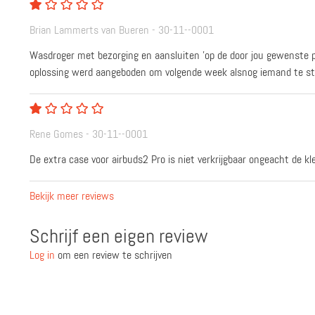
Brian Lammerts van Bueren - 30-11--0001
Wasdroger met bezorging en aansluiten 'op de door jou gewenste ple
oplossing werd aangeboden om volgende week alsnog iemand te sture
Rene Gomes - 30-11--0001
De extra case voor airbuds2 Pro is niet verkrijgbaar ongeacht de kle
Bekijk meer reviews
Schrijf een eigen review
Log in
om een review te schrijven