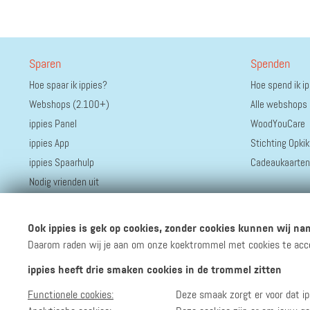
Sparen
Spenden
Hoe spaar ik ippies?
Hoe spend ik i
Webshops (2.100+)
Alle webshops
ippies Panel
WoodYouCare
ippies App
Stichting Opkik
ippies Spaarhulp
Cadeaukaarten
Nodig vrienden uit
Ook ippies is gek op cookies, zonder cookies kunnen wij nam
Daarom raden wij je aan om onze koektrommel met cookies te accept
ippies heeft drie smaken cookies in de trommel zitten
Functionele cookies:
Deze smaak zorgt er voor dat ip
Volg ippies
Blijf op de hoogte van het groeiende aantal winkels, 