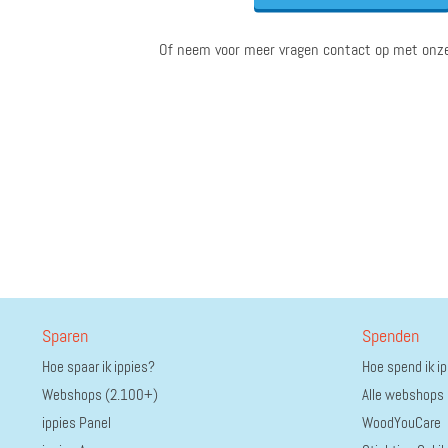
Of neem voor meer vragen contact op met onz
Pepperjam Verification
Sparen
Spenden
Hoe spaar ik ippies?
Hoe spend ik i
Webshops (2.100+)
Alle webshops
ippies Panel
WoodYouCare