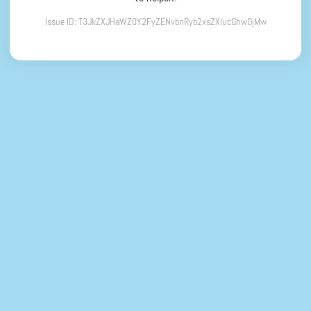
Issue ID: T3JkZXJHaWZ0Y2FyZENvbnRyb2xsZXIucGhwOjMw