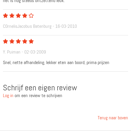
het is nog steeds ontzettend leuk.
C0rnelisJacobus Batenburg - 16-03-2010
Y. Puiman - 02-03-2009
Snel, nette afhandeling, lekker eten aan boord, prima prijzen
Schrijf een eigen review
Log in
om een review te schrijven
Terug naar boven