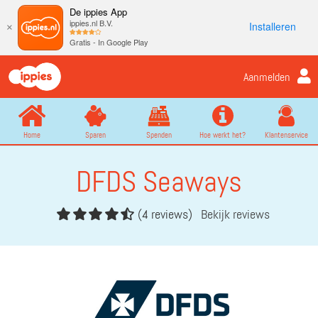
De ippies App
ippies.nl B.V.
Installeren
×
Gratis - In Google Play
Aanmelden
Home
Sparen
Spenden
Hoe werkt het?
Klantenservice
DFDS Seaways
(4 reviews)
Bekijk reviews