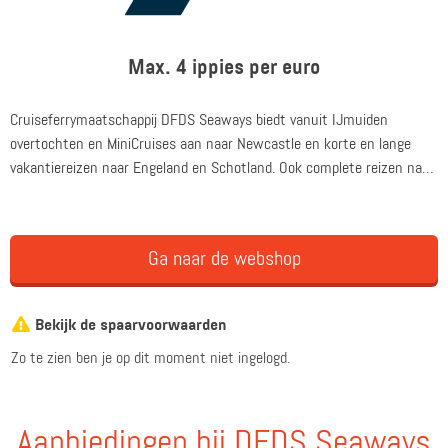
Max. 4 ippies per euro
Cruiseferrymaatschappij DFDS Seaways biedt vanuit IJmuiden
overtochten en MiniCruises aan naar Newcastle en korte en lange
vakantiereizen naar Engeland en Schotland. Ook complete reizen naar
wedstrijden van de Premier League.
Ga naar de webshop
Bekijk de spaarvoorwaarden
Zo te zien ben je op dit moment niet ingelogd.
Aanbiedingen bij DFDS Seaways