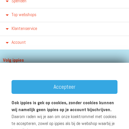
Spenden
Top webshops
Klantenservice
Account
Volg ippies
Blijf op de hoogte van het groeiende aantal winkels, winacties en
andere updates!
Accepteer
Ook ippies is gek op cookies, zonder cookies kunnen
wij namelijk geen ippies op je account bijschrijven.
Daarom raden wij je aan om onze koektrommel met cookies
Werken bij ippies
Zakelijk
Algemene voorwaarden
te accepteren, zowel op ippies als bij de webshop waarbij je