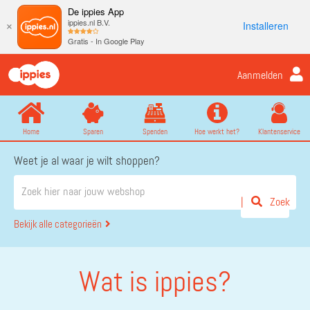
De ippies App
ippies.nl B.V.
Installeren
×
Gratis - In Google Play
Aanmelden
Home
Sparen
Spenden
Hoe werkt het?
Klantenservice
Weet je al waar je wilt shoppen?
Zoek
Bekijk alle categorieën
Wat is ippies?