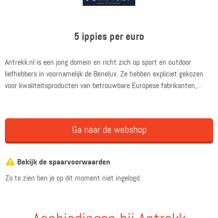
5 ippies per euro
Antrekk.nl is een jong domein en richt zich op sport en outdoor
liefhebbers in voornamelijk de Benelux. Ze hebben expliciet gekozen
voor kwaliteitsproducten van betrouwbare Europese fabrikanten,
welke door hen zijn en worden geïntroduceerd in de Benelux en die
passen bij de visie van Antrekk. Voor een aantal merken zijn ze tevens
distributeur en exclusief de verkoper.
Ga naar de webshop
Bekijk de spaarvoorwaarden
Zo te zien ben je op dit moment niet ingelogd.