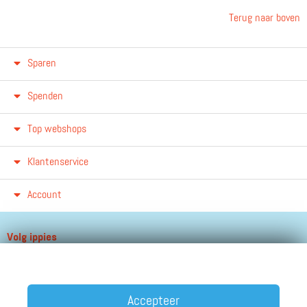
Terug naar boven
Sparen
Spenden
Top webshops
Klantenservice
Account
Volg ippies
Blijf op de hoogte van het groeiende aantal winkels, winacties en
andere updates!
Accepteer