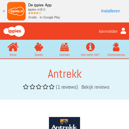
De ippies App
ippies.nl B.V.
Installeren
×
Gratis - In Google Play
Aanmelden
Home
Sparen
Spenden
Hoe werkt het?
Klantenservice
Antrekk
(1 reviews)
Bekijk reviews