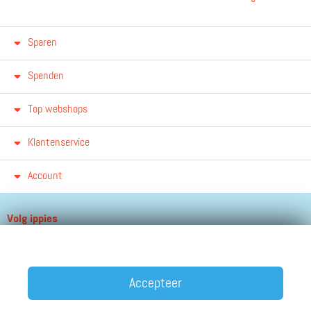
Sparen
Spenden
Top webshops
Klantenservice
Account
Volg ippies
Blijf op de hoogte van het groeiende aantal winkels, winacties en
andere updates!
Accepteer