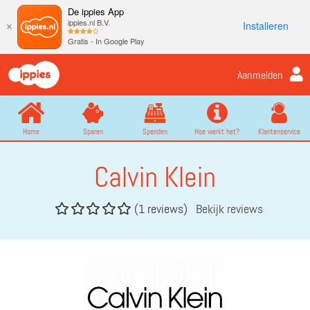
De ippies App
ippies.nl B.V.
Installeren
×
Gratis - In Google Play
Aanmelden
Home
Sparen
Spenden
Hoe werkt het?
Klantenservice
Calvin Klein
(1 reviews)
Bekijk reviews