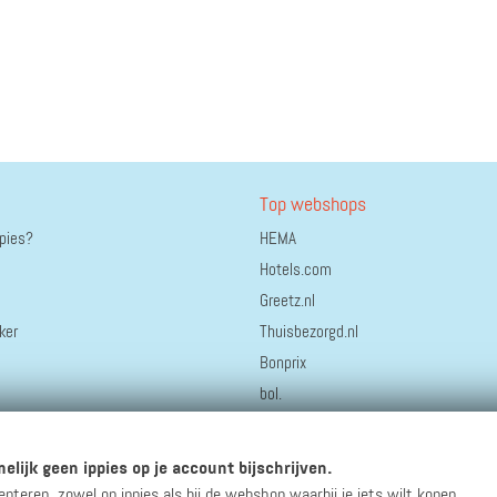
Top webshops
ppies?
HEMA
Hotels.com
Greetz.nl
ker
Thuisbezorgd.nl
Bonprix
bol.
AliExpress
Coolblue
elijk geen ippies op je account bijschrijven.
Staatsloterij
eren, zowel op ippies als bij de webshop waarbij je iets wilt kopen.