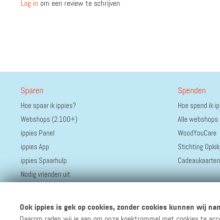
Log in
om een review te schrijven
Sparen
Spenden
Hoe spaar ik ippies?
Hoe spend ik i
Webshops (2.100+)
Alle webshops
ippies Panel
WoodYouCare
ippies App
Stichting Opkik
ippies Spaarhulp
Cadeaukaarten
Nodig vrienden uit
Ook ippies is gek op cookies, zonder cookies kunnen wij nam
Daarom raden wij je aan om onze koektrommel met cookies te accept