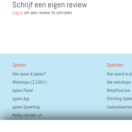
Schrijf een eigen review
Log in
om een review te schrijven
Sparen
Spenden
Hoe spaar ik ippies?
Hoe spend ik i
Webshops (2.100+)
Alle webshops
ippies Panel
WoodYouCare
ippies App
Stichting Opkik
ippies Spaarhulp
Cadeaukaarten
Nodig vrienden uit