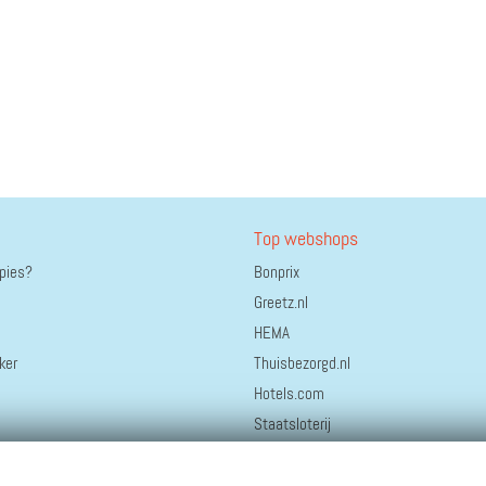
Top webshops
ppies?
Bonprix
Greetz.nl
HEMA
ker
Thuisbezorgd.nl
Hotels.com
Staatsloterij
bol.
AliExpress