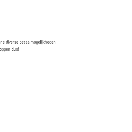
line diverse betaalmogelijkheden
hoppen dus!