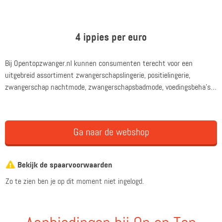
4 ippies per euro
Bij Opentopzwanger.nl kunnen consumenten terecht voor een
uitgebreid assortiment zwangerschapslingerie, positielingerie,
zwangerschap nachtmode, zwangerschapsbadmode, voedingsbeha's
en voeding tops.
Ga naar de webshop
Bekijk de spaarvoorwaarden
Zo te zien ben je op dit moment niet ingelogd.