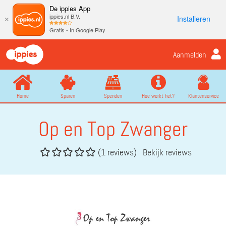
De ippies App
ippies.nl B.V.
Installeren
×
Gratis - In Google Play
Aanmelden
Home
Sparen
Spenden
Hoe werkt het?
Klantenservice
Op en Top Zwanger
(1 reviews)
Bekijk reviews