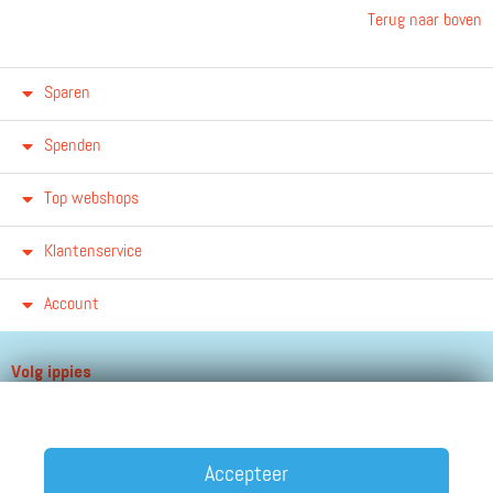
Terug naar boven
Sparen
Spenden
Top webshops
Klantenservice
Account
Volg ippies
Blijf op de hoogte van het groeiende aantal winkels, winacties en
andere updates!
Accepteer