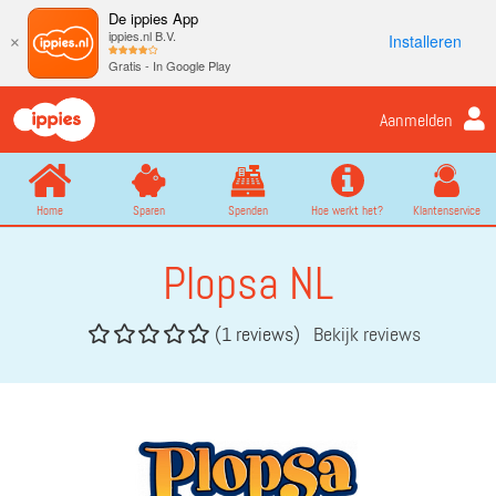
De ippies App
ippies.nl B.V.
Installeren
×
Gratis - In Google Play
Aanmelden
Home
Sparen
Spenden
Hoe werkt het?
Klantenservice
Plopsa NL
(1 reviews)
Bekijk reviews