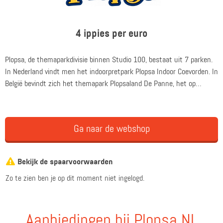
4 ippies per euro
Plopsa, de themaparkdivisie binnen Studio 100, bestaat uit 7 parken.
In Nederland vindt men het indoorpretpark Plopsa Indoor Coevorden. In
België bevindt zich het themapark Plopsaland De Panne, het op
dezelfde site gelegen waterpark Plopsaqua De Panne, het overdekte
themapark Plopsa Indoor Hasselt en Plopsa Coo in de Belgische
Ardennen. Vlakbij Mannheim in Duitsland ligt het Plopsa-park Holiday
Ga naar de webshop
Park en in september 2018 is ook het eerste Plopsa-park geopend in
Polen, onder de naam Majaland Kownaty. De Plopsa-parken
combineren de magie van de Studio 100-figuren met het plezier van
Bekijk de spaarvoorwaarden
vele topattracties in een unieke omgeving.
Zo te zien ben je op dit moment niet ingelogd.
Aanbiedingen bij Plopsa NL