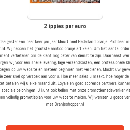
2 ippies per euro
se gekte! Een paar keer per jaar kleurt heel Nederland oranje. Profiteer
l. Wij hebben het grootste aanbod oranje artikelen. Om het aantal orders 
iment verbeteren om de klant nog beter van dienst te zijn. Daarnaast werk
gen wij voor een snelle levering, lage verzendkosten, een professionele 
evoegen op uw website en meteen beginnen met verdienen. Mocht uw gewen
ie zeer snel op verzoek aan voor u. Hoe meer sales u maakt, hoe hoger d
t betalen wij u elke maand uit. Loyale en goed scorende partners kunn
en speciale beloningen. U kunt ook bellen met onze promotiemedewerker
 een volledig promotieplan voor uw website maken. Wij wensen u goede v
met Oranjeshopper.nl