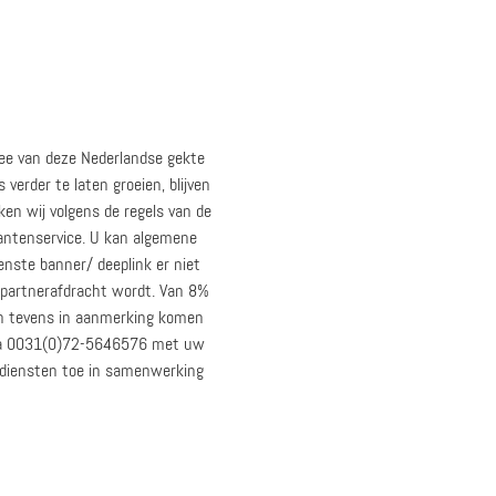
 mee van deze Nederlandse gekte
verder te laten groeien, blijven
en wij volgens de regels van de
klantenservice. U kan algemene
ste banner/ deeplink er niet
e partnerafdracht wordt. Van 8%
en tevens in aanmerking komen
 via 0031(0)72-5646576 met uw
erdiensten toe in samenwerking