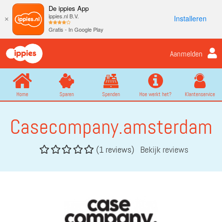
De ippies App
ippies.nl B.V.
Installeren
×
Gratis - In Google Play
Aanmelden
Home
Sparen
Spenden
Hoe werkt het?
Klantenservice
Casecompany.amsterdam
(1 reviews)
Bekijk reviews