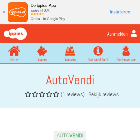
De ippies App
ippies.nl B.V.
Installeren
×
Gratis - In Google Play
Aanmelden
Home
Sparen
Spenden
Hoe werkt het?
Klantenservice
AutoVendi
(1 reviews)
Bekijk reviews