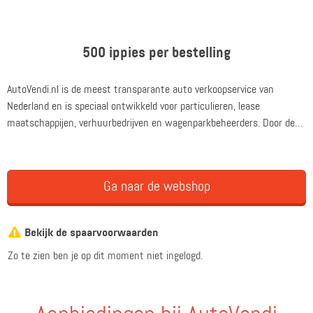
500 ippies per bestelling
AutoVendi.nl is de meest transparante auto verkoopservice van
Nederland en is speciaal ontwikkeld voor particulieren, lease
maatschappijen, verhuurbedrijven en wagenparkbeheerders. Door de
jarenlange ervaring die AutoVendi.nl heeft opgedaan in deze branche,
weet AutoVendi.nl precies wat wel succesvol is en wat absoluut niet
kan en door een enorme groei wordt het voor publishers steeds
Ga naar de webshop
interessanter om zich aan te melden voor deze campagne.
Bekijk de spaarvoorwaarden
Zo te zien ben je op dit moment niet ingelogd.