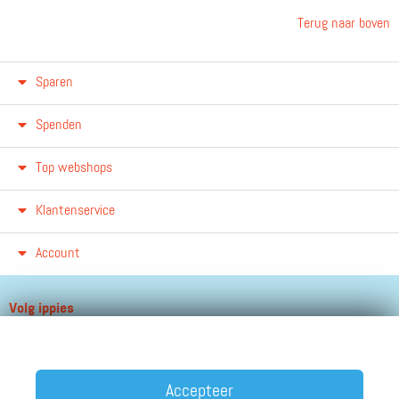
Terug naar boven
Sparen
Spenden
Top webshops
Klantenservice
Account
Volg ippies
Blijf op de hoogte van het groeiende aantal winkels, winacties en
andere updates!
Accepteer