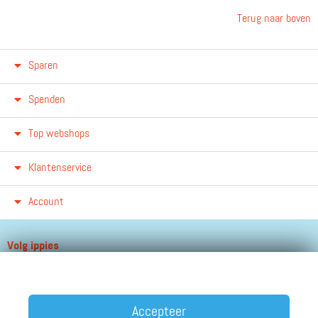
Terug naar boven
Sparen
Spenden
Top webshops
Klantenservice
Account
Volg ippies
Blijf op de hoogte van het groeiende aantal winkels, winacties en
andere updates!
Accepteer