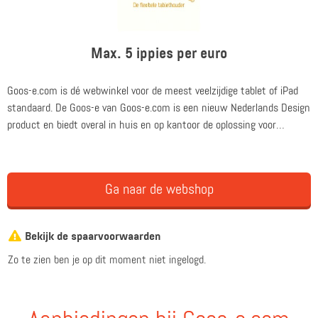
Max. 5 ippies per euro
Goos-e.com is dé webwinkel voor de meest veelzijdige tablet of iPad
standaard. De Goos-e van Goos-e.com is een nieuw Nederlands Design
product en biedt overal in huis en op kantoor de oplossing voor
handenvrij tablet gemak. Met de tablethouder van Goos-e.com wordt
tevens op ergonomische wijze gebruik gemaakt van de iPad of tablet.
Daarmee wordt een tabletnek voorkomen. Goos-e.com biedt
Ga naar de webshop
verschillende pakketten, producten en kleuren.
Bekijk de spaarvoorwaarden
Zo te zien ben je op dit moment niet ingelogd.