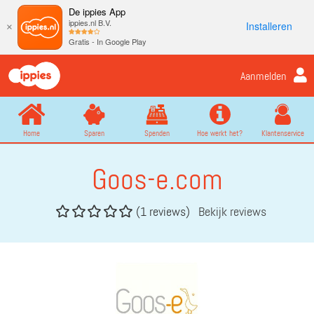
De ippies App
ippies.nl B.V.
Installeren
×
Gratis - In Google Play
Aanmelden
Home
Sparen
Spenden
Hoe werkt het?
Klantenservice
Goos-e.com
(1 reviews)
Bekijk reviews