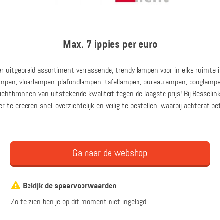
Max. 7 ippies per euro
zeer uitgebreid assortiment verrassende, trendy lampen voor in elke ruimt
mpen, vloerlampen, plafondlampen, tafellampen, bureaulampen, booglampe
chtbronnen van uitstekende kwaliteit tegen de laagste prijs! Bij Besselinkl
 te creëren snel, overzichtelijk en veilig te bestellen, waarbij achteraf bet
Ga naar de webshop
Bekijk de spaarvoorwaarden
Zo te zien ben je op dit moment niet ingelogd.