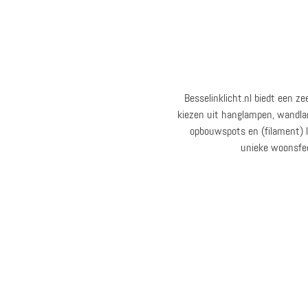
Besselinklicht.nl biedt een 
kiezen uit hanglampen, wandla
opbouwspots en (filament) li
unieke woonsfeer