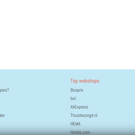
Top webshops
ppies?
Bonprix
bol.
AliExpress
ker
Thuisbezorgd.nl
HEMA
Hotels.com