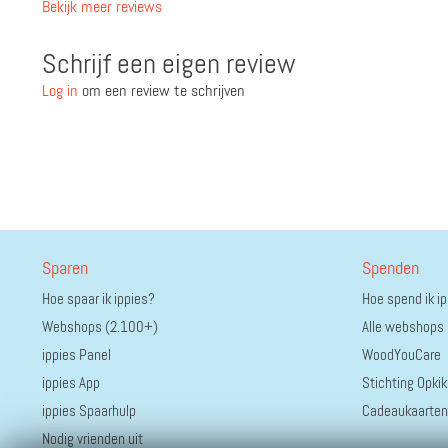
Bekijk meer reviews
Schrijf een eigen review
Log in
om een review te schrijven
Sparen
Spenden
Hoe spaar ik ippies?
Hoe spend ik i
Webshops (2.100+)
Alle webshops
ippies Panel
WoodYouCare
ippies App
Stichting Opkik
ippies Spaarhulp
Cadeaukaarten
Nodig vrienden uit