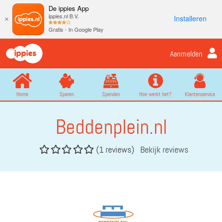
De ippies App
ippies.nl B.V.
Installeren
×
Gratis - In Google Play
Aanmelden
Home
Sparen
Spenden
Hoe werkt het?
Klantenservice
Beddenplein.nl
(1 reviews)
Bekijk reviews