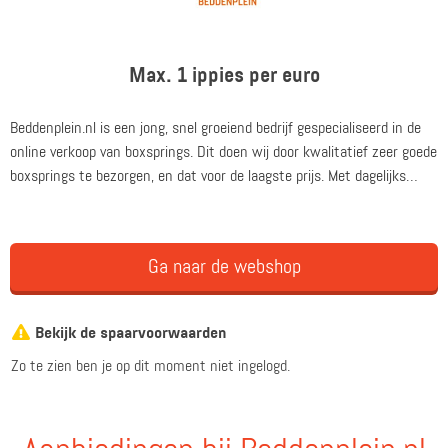
Max. 1 ippies per euro
Beddenplein.nl is een jong, snel groeiend bedrijf gespecialiseerd in de
online verkoop van boxsprings. Dit doen wij door kwalitatief zeer goede
boxsprings te bezorgen, en dat voor de laagste prijs. Met dagelijks
gemiddeld 3000 unieke bezoekers op onze website en onze
(maandelijkse) stijgende groei in verkopen, wordt Beddenplein een
steeds grotere speler op de markt.
Ga naar de webshop
Bekijk de spaarvoorwaarden
Zo te zien ben je op dit moment niet ingelogd.