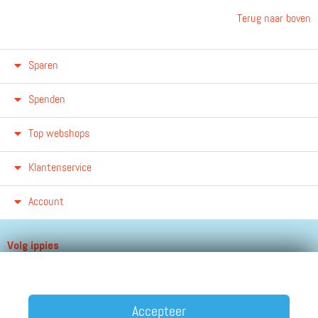
Terug naar boven
Sparen
Spenden
Top webshops
Klantenservice
Account
Volg ippies
Blijf op de hoogte van het groeiende aantal winkels, winacties en
andere updates!
Accepteer