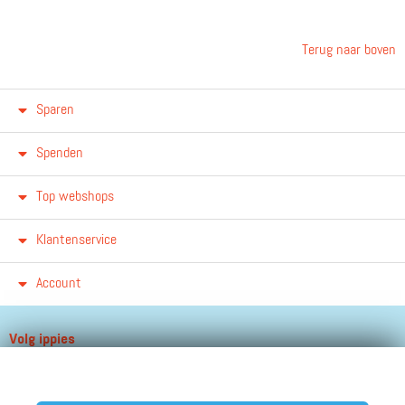
Terug naar boven
Sparen
Spenden
Top webshops
Klantenservice
Account
Volg ippies
Blijf op de hoogte van het groeiende aantal winkels, winacties en
andere updates!