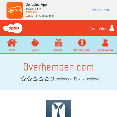
De ippies App
ippies.nl B.V.
Installeren
×
Gratis - In Google Play
Aanmelden
Home
Sparen
Spenden
Hoe werkt het?
Klantenservice
Overhemden.com
(1 reviews)
Bekijk reviews