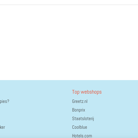
Top webshops
ppies?
Greetz.nl
Bonprix
Staatsloterij
ker
Coolblue
Hotels.com