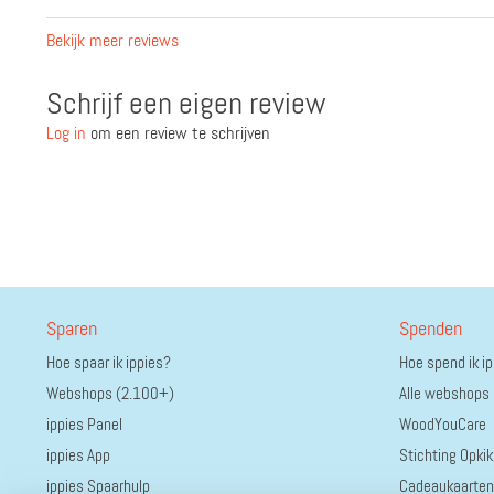
Bekijk meer reviews
Schrijf een eigen review
Log in
om een review te schrijven
Sparen
Spenden
Hoe spaar ik ippies?
Hoe spend ik i
Webshops (2.100+)
Alle webshops
ippies Panel
WoodYouCare
ippies App
Stichting Opkik
ippies Spaarhulp
Cadeaukaarten