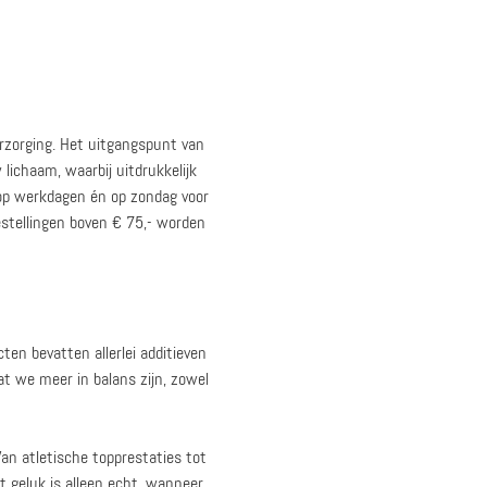
erzorging. Het uitgangspunt van
lichaam, waarbij uitdrukkelijk
 op werkdagen én op zondag voor
Bestellingen boven € 75,- worden
ten bevatten allerlei additieven
at we meer in balans zijn, zowel
Van atletische topprestaties tot
 geluk is alleen echt, wanneer