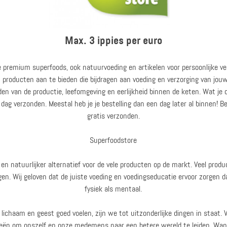
Max. 3 ippies per euro
e premium superfoods, ook natuurvoeding en artikelen voor persoonlijke v
n producten aan te bieden die bijdragen aan voeding en verzorging van jouw 
en van de productie, leefomgeving en eerlijkheid binnen de keten. Wat je
 dag verzonden. Meestal heb je je bestelling dan een dag later al binnen! 
gratis verzonden.
Superfoodstore
en natuurlijker alternatief voor de vele producten op de markt. Veel produc
gen. Wij geloven dat de juiste voeding en voedingseducatie ervoor zorgen d
fysiek als mentaal.
chaam en geest goed voelen, zijn we tot uitzonderlijke dingen in staat. 
eën om onszelf en onze medemens naar een betere wereld te leiden. Want