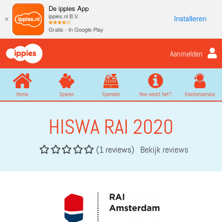
De ippies App
ippies.nl B.V.
Installeren
×
Gratis - In Google Play
Aanmelden
Home
Sparen
Spenden
Hoe werkt het?
Klantenservice
HISWA RAI 2020
(1 reviews)
Bekijk reviews