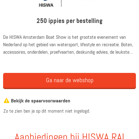
250 ippies per bestelling
De HISWA Amsterdam Boat Show is het grootste evenement van
Nederland op het gebied van watersport, lifestyle en recreatie. Boten,
accessoires, onderdelen, proefvaarten, deskundig advies, de leukste
workshops, spectaculaire clinics, scherpe aanbiedingen én een echte
veiling. Het event is de perfecte start van het watersportseizoen, van
11 t/m 15 maart in RAI Amsterdam.
Ga naar de webshop
Bekijk de spaarvoorwaarden
Zo te zien ben je op dit moment niet ingelogd.
Aanbiedingen bij HISWA RAI