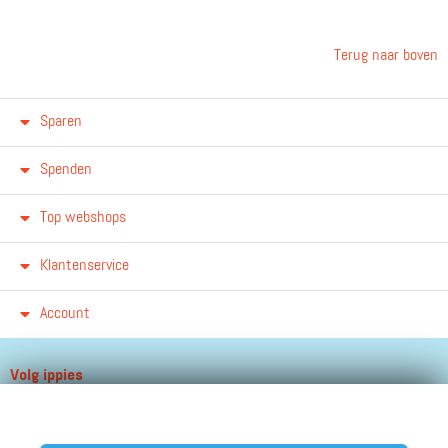
Terug naar boven
Sparen
Spenden
Top webshops
Klantenservice
Account
Volg ippies
Blijf op de hoogte van het groeiende aantal winkels, winacties en
andere updates!