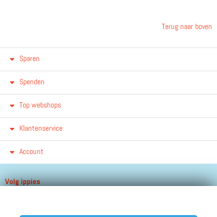
Terug naar boven
Sparen
Spenden
Top webshops
Klantenservice
Account
Volg ippies
Blijf op de hoogte van het groeiende aantal winkels, winacties en
andere updates!