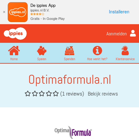
De ippies App
ippies.nl B.V.
Installeren
×
Gratis - In Google Play
Aanmelden
Home
Sparen
Spenden
Hoe werkt het?
Klantenservice
Optimaformula.nl
(1 reviews)
Bekijk reviews