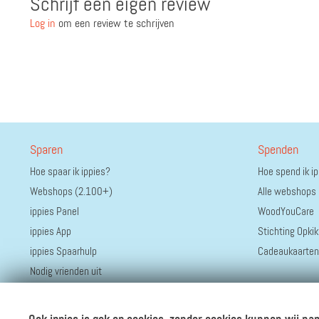
Schrijf een eigen review
Log in
om een review te schrijven
Sparen
Spenden
Hoe spaar ik ippies?
Hoe spend ik i
Webshops (2.100+)
Alle webshops
ippies Panel
WoodYouCare
ippies App
Stichting Opkik
ippies Spaarhulp
Cadeaukaarten
Nodig vrienden uit