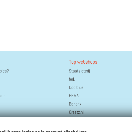
Top webshops
ppies?
Staatsloterij
bol.
Coolblue
ker
HEMA
Bonprix
Greetz.nl
Hotels.com
Thuisbezorgd.nl