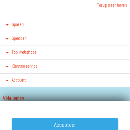
Terug naar boven
Sparen
Spenden
Top webshops
Klantenservice
Account
Volg ippies
Blijf op de hoogte van het groeiende aantal winkels, winacties en
andere updates!
Accepteer