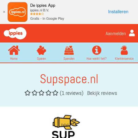
De ippies App
ippies.nl B.V.
Installeren
×
Gratis - In Google Play
Aanmelden
Home
Sparen
Spenden
Hoe werkt het?
Klantenservice
Supspace.nl
(1 reviews)
Bekijk reviews