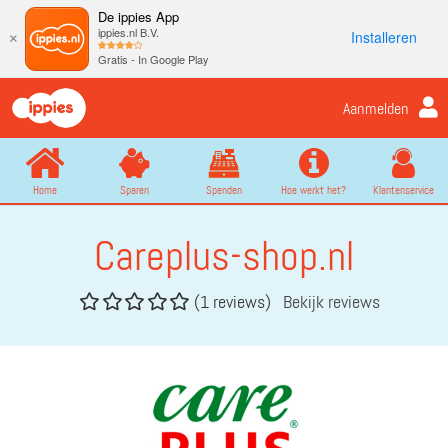
De ippies App
ippies.nl B.V.
Installeren
×
Gratis - In Google Play
Aanmelden
Home
Sparen
Spenden
Hoe werkt het?
Klantenservice
Careplus-shop.nl
(1 reviews)
Bekijk reviews