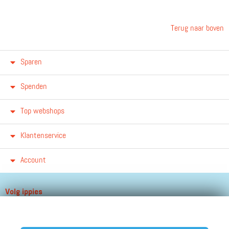
Terug naar boven
Sparen
Spenden
Top webshops
Klantenservice
Account
Volg ippies
Blijf op de hoogte van het groeiende aantal winkels, winacties en
andere updates!