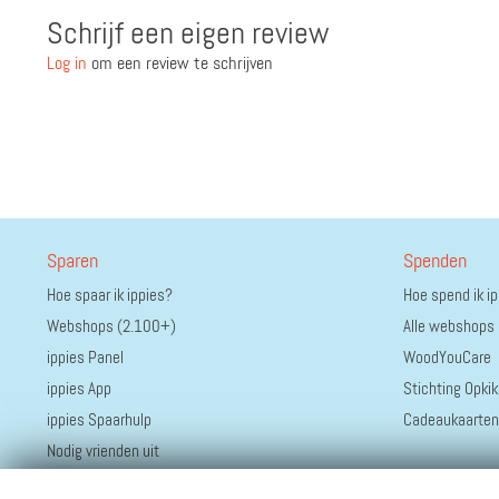
Schrijf een eigen review
Log in
om een review te schrijven
Sparen
Spenden
Hoe spaar ik ippies?
Hoe spend ik i
Webshops (2.100+)
Alle webshops
ippies Panel
WoodYouCare
ippies App
Stichting Opkik
ippies Spaarhulp
Cadeaukaarten
Nodig vrienden uit