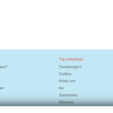
Top webshops
ppies?
Thuisbezorgd.nl
Coolblue
Hotels.com
ker
bol.
Staatsloterij
AliExpress
Bonprix