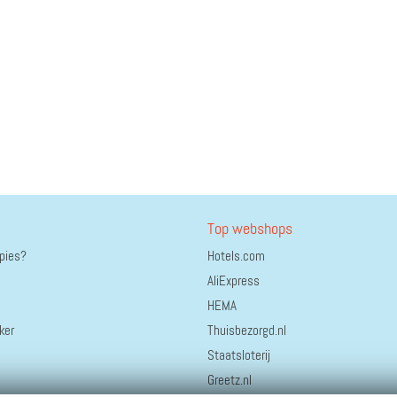
Top webshops
ppies?
Hotels.com
AliExpress
HEMA
ker
Thuisbezorgd.nl
Staatsloterij
Greetz.nl