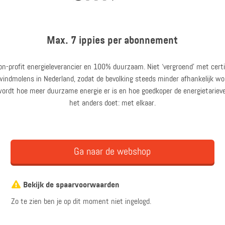
Max. 7 ippies per abonnement
on-profit energieleverancier en 100% duurzaam. Niet ‘vergroend’ met certi
dmolens in Nederland, zodat de bevolking steeds minder afhankelijk wor
wordt hoe meer duurzame energie er is en hoe goedkoper de energietarie
het anders doet: met elkaar.
Ga naar de webshop
Bekijk de spaarvoorwaarden
Zo te zien ben je op dit moment niet ingelogd.