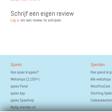
Schrijf een eigen review
Log in
om een review te schrijven
Sparen
Spenden
Hoe spaar ik ippies?
Hoe spend ik i
Webshops (2.100+)
Alle webshops
ippies Panel
WoodYouCare
ippies App
Stichting Opkik
ippies Spaarhulp
Cadeaukaarten
Nodig vrienden uit