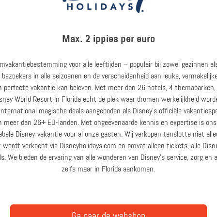
Max. 2 ippies per euro
mvakantiebestemming voor alle leeftijden – populair bij zowel gezinnen a
rt bezoekers in alle seizoenen en de verscheidenheid aan leuke, vermakelij
en perfecte vakantie kan beleven. Met meer dan 26 hotels, 4 themaparken,
sney World Resort in Florida echt de plek waar dromen werkelijkheid word
nternational magische deals aangeboden als Disney’s officiële vakantiespec
in meer dan 26+ EU-landen. Met ongeëvenaarde kennis en expertise is ons 
le Disney-vakantie voor al onze gasten. Wij verkopen tenslotte niet allee
wordt verkocht via Disneyholidays.com en omvat alleen tickets, alle Disne
ls. We bieden de ervaring van alle wonderen van Disney's service, zorg e
zelfs maar in Florida aankomen.
Ga naar de webshop