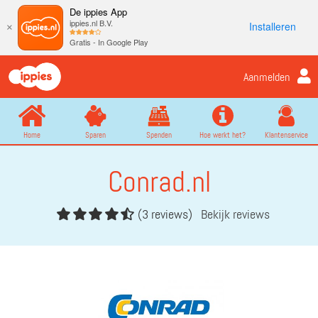
De ippies App
ippies.nl B.V.
Installeren
×
Gratis - In Google Play
Aanmelden
Home
Sparen
Spenden
Hoe werkt het?
Klantenservice
Conrad.nl
(3 reviews)
Bekijk reviews