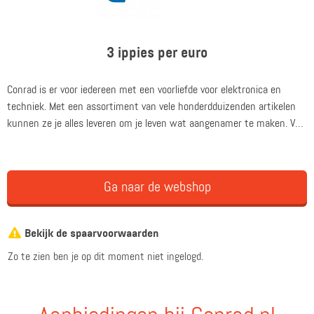
3 ippies per euro
Conrad is er voor iedereen met een voorliefde voor elektronica en
techniek. Met een assortiment van vele honderdduizenden artikelen
kunnen ze je alles leveren om je leven wat aangenamer te maken. Van
de nieuwste 3D-printers tot de meest geavanceerde quadrocopters.
Van een batterij tot het kabeltje dat je nergens anders kunt vinden.
Ook voor een nieuwe stijltang kun je bij ze terecht. En het
Ga naar de webshop
assortiment breidt zich nog altijd uit. Een groei die ze te danken
hebben aan hun passie voor elektronica. Wat jij zoekt hebben zij al
gevonden.
Bekijk de spaarvoorwaarden
Zo te zien ben je op dit moment niet ingelogd.