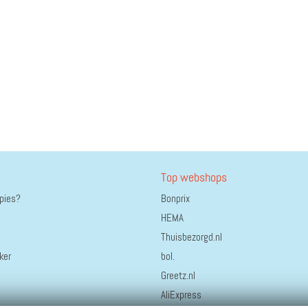
Top webshops
ppies?
Bonprix
HEMA
Thuisbezorgd.nl
ker
bol.
Greetz.nl
AliExpress