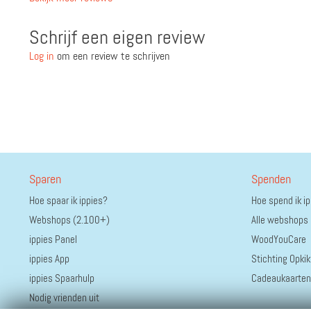
Schrijf een eigen review
Log in
om een review te schrijven
Sparen
Spenden
Hoe spaar ik ippies?
Hoe spend ik i
Webshops (2.100+)
Alle webshops
ippies Panel
WoodYouCare
ippies App
Stichting Opkik
ippies Spaarhulp
Cadeaukaarten
Nodig vrienden uit