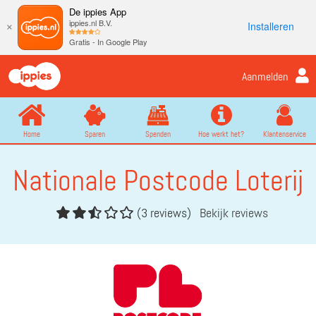
De ippies App
ippies.nl B.V.
Installeren
×
Gratis - In Google Play
Aanmelden
Home
Sparen
Spenden
Hoe werkt het?
Klantenservice
Nationale Postcode Loterij
(3 reviews)
Bekijk reviews