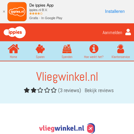
De ippies App
ippies.nl B.V.
Installeren
×
Gratis - In Google Play
Aanmelden
Home
Sparen
Spenden
Hoe werkt het?
Klantenservice
Vliegwinkel.nl
(3 reviews)
Bekijk reviews