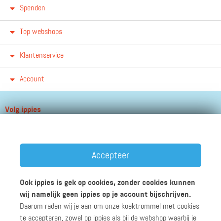
Spenden
Top webshops
Klantenservice
Account
Volg ippies
Blijf op de hoogte van het groeiende aantal winkels, winacties en
andere updates!
Accepteer
Ook ippies is gek op cookies, zonder cookies kunnen
wij namelijk geen ippies op je account bijschrijven.
Daarom raden wij je aan om onze koektrommel met cookies
Werken bij ippies
Zakelijk
Algemene voorwaarden
te accepteren, zowel op ippies als bij de webshop waarbij je