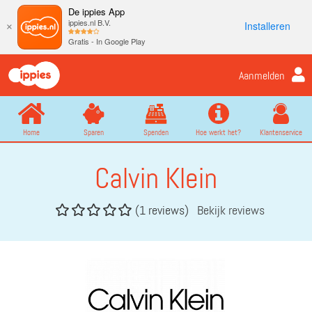
De ippies App
ippies.nl B.V.
Installeren
×
Gratis - In Google Play
Aanmelden
Home
Sparen
Spenden
Hoe werkt het?
Klantenservice
Calvin Klein
(1 reviews)
Bekijk reviews