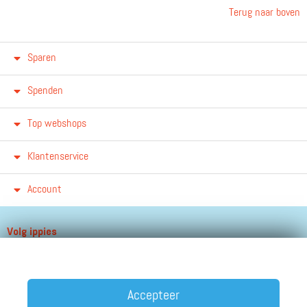
Terug naar boven
Sparen
Spenden
Top webshops
Klantenservice
Account
Volg ippies
Blijf op de hoogte van het groeiende aantal winkels, winacties en
andere updates!
Accepteer