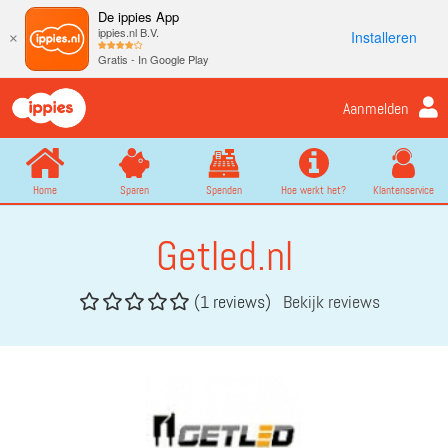
De ippies App
ippies.nl B.V.
Installeren
×
Gratis - In Google Play
Aanmelden
Home
Sparen
Spenden
Hoe werkt het?
Klantenservice
Getled.nl
(1 reviews)
Bekijk reviews