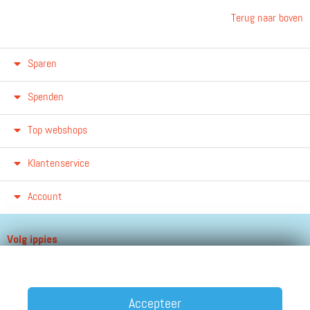
Terug naar boven
Sparen
Spenden
Top webshops
Klantenservice
Account
Volg ippies
Blijf op de hoogte van het groeiende aantal winkels, winacties en
andere updates!
Accepteer