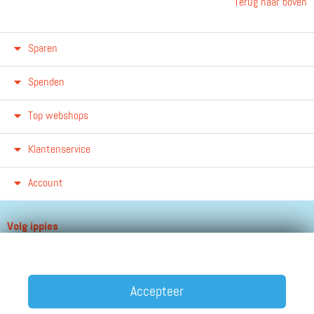
Terug naar boven
Sparen
Spenden
Top webshops
Klantenservice
Account
Volg ippies
Blijf op de hoogte van het groeiende aantal winkels, winacties en
andere updates!
Accepteer