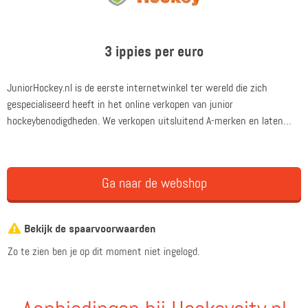
3 ippies per euro
JuniorHockey.nl is de eerste internetwinkel ter wereld die zich
gespecialiseerd heeft in het online verkopen van junior
hockeybenodigdheden. We verkopen uitsluitend A-merken en laten
hiermee zien dat we veel waarde hechten aan kwalitatief goede
producten. Wij zijn de hockeyspecialist waarbij service en
betrouwbaarheid hoog in het vaandel staat.
Ga naar de webshop
Bekijk de spaarvoorwaarden
Zo te zien ben je op dit moment niet ingelogd.