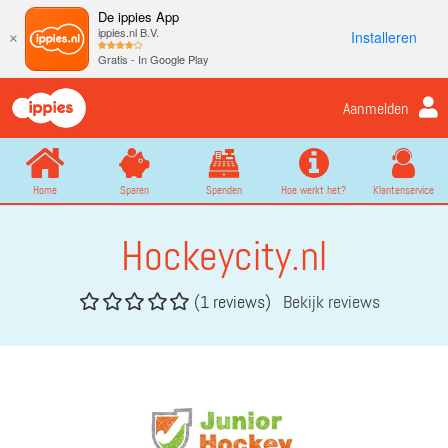
De ippies App
ippies.nl B.V.
Installeren
×
Gratis - In Google Play
Aanmelden
Home
Sparen
Spenden
Hoe werkt het?
Klantenservice
Hockeycity.nl
(1 reviews)
Bekijk reviews