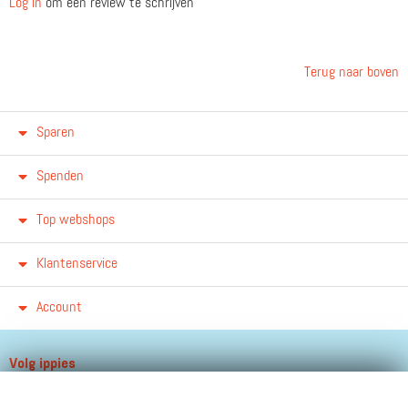
Log in
om een review te schrijven
Terug naar boven
Sparen
Spenden
Top webshops
Klantenservice
Account
Volg ippies
Blijf op de hoogte van het groeiende aantal winkels, winacties en
andere updates!