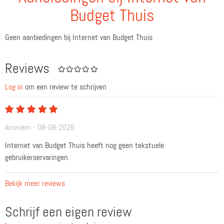
Contractduur 12 maanden: 8 maanden korting! Contractduur 24
Budget Thuis
maanden: 14 maanden korting!
Geen aanbiedingen bij Internet van Budget Thuis
Wij helpen je om meer tijd en geld over te houden voor leuke dingen.
Daar waar kan, want het leven is tenslotte al druk en duur genoeg....
Reviews
Log in
om een review te schrijven
Anoniem - 08-08-2026
Internet van Budget Thuis heeft nog geen tekstuele
gebruikerservaringen.
Bekijk meer reviews
Schrijf een eigen review