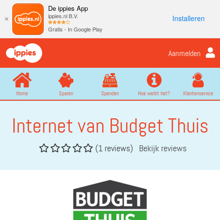
De ippies App
ippies.nl B.V.
Installeren
×
Gratis - In Google Play
Aanmelden
Home
Sparen
Spenden
Hoe werkt het?
Klantenservice
Internet van Budget Thuis
(1 reviews)
Bekijk reviews