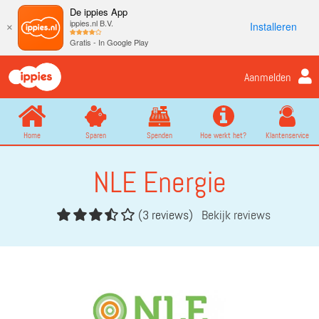
De ippies App
ippies.nl B.V.
Installeren
×
Gratis - In Google Play
Aanmelden
Home
Sparen
Spenden
Hoe werkt het?
Klantenservice
NLE Energie
(3 reviews)
Bekijk reviews