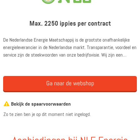
Max. 2250 ippies per contract
De Nederlandse Energie Maatschappij is de grootste onafhankelijke
energieleverancier in de Nederlandse markt. Transparantie, voordeel en
service zijn de steekwoorden van onze bedrijfsvisie. Wij zijn een
vernieuwend energiebedrijf dat zich maximaal inspant om persoonlijke
service en voordeel te leveren aan onze klanten. Klant zijn bij de
Nederlandse Energie Maatschappij biedt namelijk veel voordelen,
Ga naar de webshop
waaronder een geheel verzorgde overstapservice.
Bekijk de spaarvoorwaarden
Zo te zien ben je op dit moment niet ingelogd.