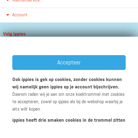
Klantenservice
Account
Volg ippies
Blijf op de hoogte van het groeiende aantal winkels, winacties en
andere updates!
Accepteer
Ook ippies is gek op cookies, zonder cookies kunnen
wij namelijk geen ippies op je account bijschrijven.
Daarom raden wij je aan om onze koektrommel met cookies
Werken bij ippies
Zakelijk
Algemene voorwaarden
te accepteren, zowel op ippies als bij de webshop waarbij je
Privacyverklaring
Disclaimer
iets wilt kopen.
ippies heeft drie smaken cookies in de trommel zitten
© 2026 ippies B.V.
Functionele cookies: