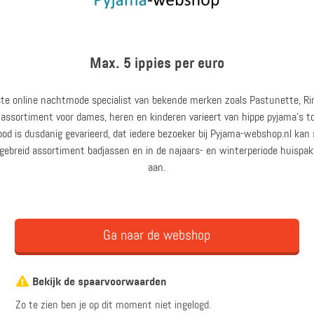
Max. 5 ippies per euro
te online nachtmode specialist van bekende merken zoals Pastunette, Ringe
ssortiment voor dames, heren en kinderen varieert van hippe pyjama’s 
od is dusdanig gevarieerd, dat iedere bezoeker bij Pyjama-webshop.nl ka
gebreid assortiment badjassen en in de najaars- en winterperiode huispak
aan.
Ga naar de webshop
Bekijk de spaarvoorwaarden
Zo te zien ben je op dit moment niet ingelogd.