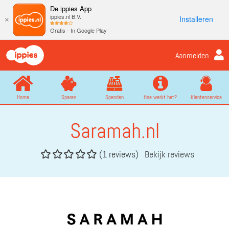
De ippies App
ippies.nl B.V.
Installeren
×
Gratis - In Google Play
Aanmelden
Home
Sparen
Spenden
Hoe werkt het?
Klantenservice
Saramah.nl
(1 reviews)
Bekijk reviews