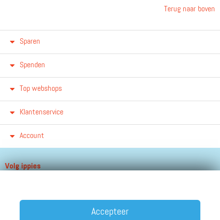
Terug naar boven
Sparen
Spenden
Top webshops
Klantenservice
Account
Volg ippies
Blijf op de hoogte van het groeiende aantal winkels, winacties en
andere updates!
Accepteer