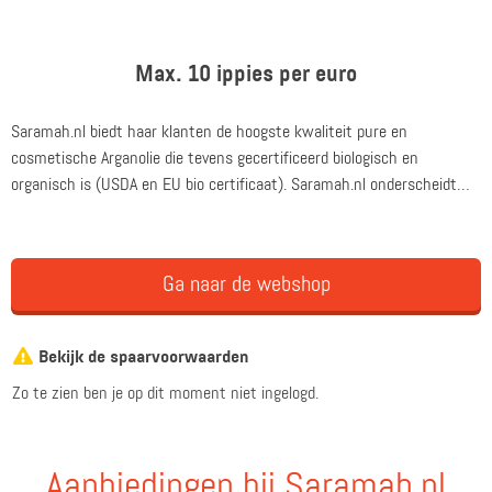
Max. 10 ippies per euro
Saramah.nl biedt haar klanten de hoogste kwaliteit pure en
cosmetische Arganolie die tevens gecertificeerd biologisch en
organisch is (USDA en EU bio certificaat). Saramah.nl onderscheidt
zich daarbij als premium merk en schenkt daarbij veel aandacht aan
de kwaliteit van het product. Denk daarbij aan een premium
verpakking en het gebruik van glazen flessen om de zuiverheid van de
Ga naar de webshop
olie te waarborgen. Saramah.nl wil de beste beleving voor haar klanten
behalen.
Bekijk de spaarvoorwaarden
Zo te zien ben je op dit moment niet ingelogd.
Aanbiedingen bij Saramah.nl