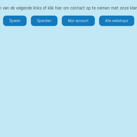
n van de volgende links of klik hier om contact op te nemen met onze klan
Sparen
Spenden
Mijn account
Alle webshops