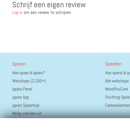
Schrijf een eigen review
Log in
om een review te schrijven
Sparen
Spenden
Hoe spaar ik ippies?
Hoe spend ik i
Webshops (2.100+)
Alle webshops
ippies Panel
WoodYouCare
ippies App
Stichting Opkik
ippies Spaarhulp
Cadeaukaarten
Nodig vrienden uit