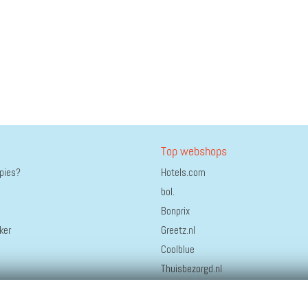
Top webshops
ppies?
Hotels.com
bol.
Bonprix
ker
Greetz.nl
Coolblue
Thuisbezorgd.nl
HEMA
Staatsloterij