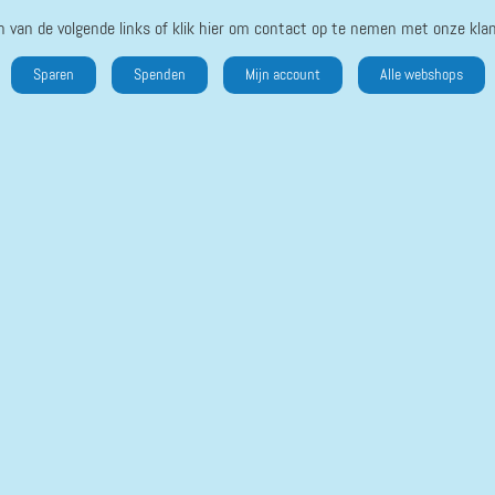
n van de volgende links of klik hier om contact op te nemen met onze klan
Sparen
Spenden
Mijn account
Alle webshops