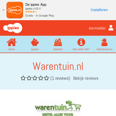
De ippies App
ippies.nl B.V.
Installeren
×
Gratis - In Google Play
Aanmelden
Home
Sparen
Spenden
Hoe werkt het?
Klantenservice
Warentuin.nl
(1 reviews)
Bekijk reviews