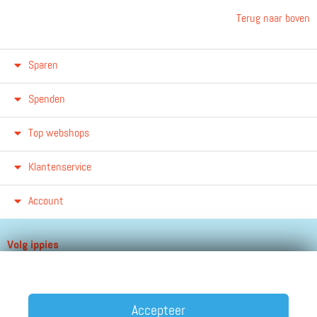
Terug naar boven
Sparen
Spenden
Top webshops
Klantenservice
Account
Volg ippies
Blijf op de hoogte van het groeiende aantal winkels, winacties en
andere updates!
Accepteer