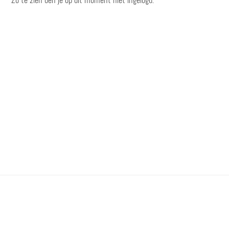
Zo te zien ben je op dit moment niet ingelogd.